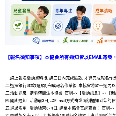
【報名須知事項】本協會所有通知皆以EMAIL寄發，
一.線上報名活動資料後, 請三日內完成匯款, 才算完成報名作
二.選擇銀行匯款(選項1)完成報名作業後, 本協會將於一週內以E
三.活動訊息 : 請隨時關注本協會 官網->【活動訊息】->【
四.開訓通知 : 活動前3日, 以E-mail方式寄送開訓通知到您的
五.通過名單 : 活動結束3-4日, 請至本協會官網查看： 官網
六.團體報名十人以上九折優惠(團體報名請於上班時間電洽協會0