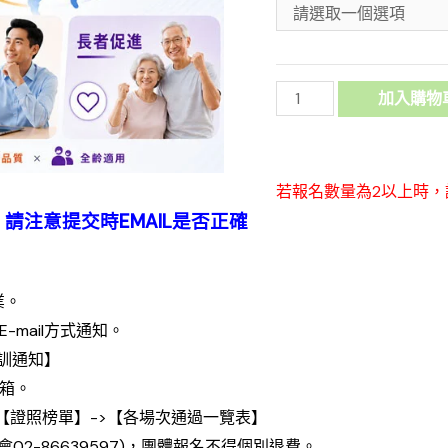
加入購物
若報名數量為2以上時
請注意提交時EMAIL是否正確
業。
-mail方式通知。
開訓通知】
信箱。
->【證照榜單】->【各場次通過一覽表】
2-86639597)，團體報名不得個別退費。