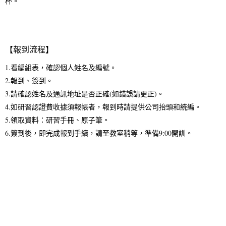
杯。
【報到流程】
1.看編組表，確認個人姓名及編號。
2.報到、簽到。
3.請確認姓名及通訊地址是否正確(如錯誤請更正)。
4.如研習認證費收據須報帳者，報到時請提供公司抬頭和統編。
5.領取資料：研習手冊、原子筆。
6.簽到後，即完成報到手續，請至教室稍等，準備9:00開訓。