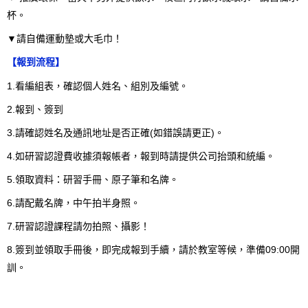
杯。
▼請自備運動墊或大毛巾！
【報到流程】
1.看編組表，確認個人姓名、組別及編號。
2.報到、簽到
3.請確認姓名及通訊地址是否正確(如錯誤請更正)。
4.如研習認證費收據須報帳者，報到時請提供公司抬頭和統編。
5.領取資料：研習手冊、原子筆和名牌。
6.請配戴名牌，中午拍半身照。
7.研習認證課程請勿拍照、攝影！
8.簽到並領取手冊後，即完成報到手續，請於教室等候，準備09:00開
訓。