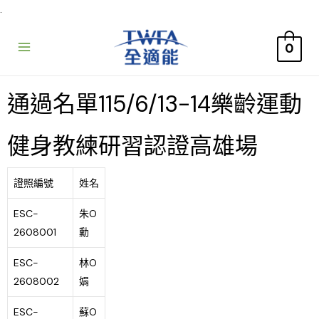
.
0
通過名單115/6/13-14樂齡運動
健身教練研習認證高雄場
證照編號
姓名
ESC-
朱O
2608001
勳
ESC-
林O
2608002
娟
ESC-
蘇O