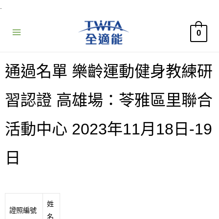
.
0
通過名單 樂齡運動健身教練研
習認證 高雄場：苓雅區里聯合
活動中心 2023年11月18日-19
日
姓
證照編號
名