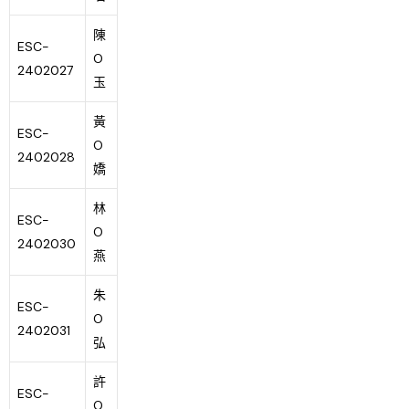
陳
ESC-
O
2402027
玉
黃
ESC-
O
2402028
嬌
林
ESC-
O
2402030
燕
朱
ESC-
O
2402031
弘
許
ESC-
O